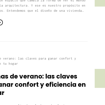
Un espacio que cambia la forma de ver el mundo
la arquitectura. Y ese es nuestro propósito en
os. Entendemos que el diseño de una vivienda…
as de verano: las claves
nar confort y eficiencia en
ar