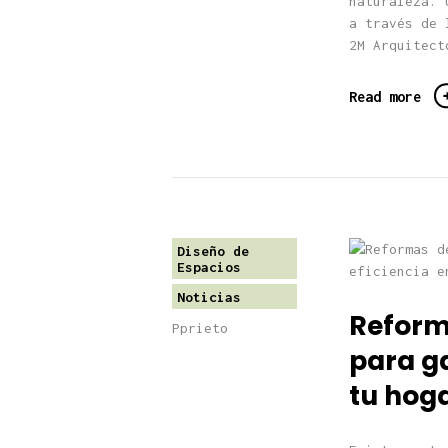
naturaleza. 
a través de 
2M Arquitect
Read more
Diseño de
Espacios
Noticias
Reform
Pprieto
para ga
tu hog