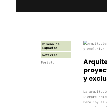
Diseño de
Espacios
Noticias
Arquit
Pprieto
proyec
y exclu
La arquitect
Siempre hemo
Pero hoy es 