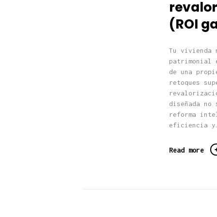
revalor
(ROI g
Tu vivienda 
patrimonial 
de una propi
retoques sup
revalorizaci
diseñada no 
reforma inte
eficiencia y
Read more