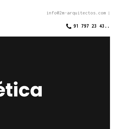
info@2m-arquitectos.com
|
91 797 23 43..
ética