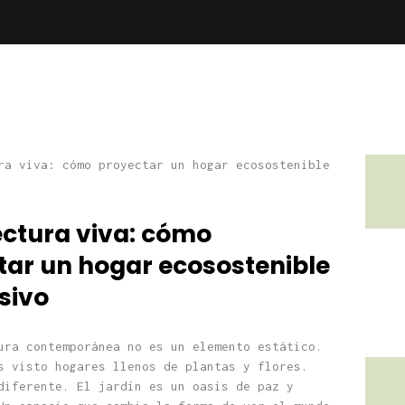
ectura viva: cómo
tar un hogar ecosostenible
sivo
ura contemporánea no es un elemento estático.
s visto hogares llenos de plantas y flores.
diferente. El jardín es un oasis de paz y