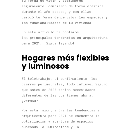
Tu
forma de vivir y costumbres
,
seguramente,
cambiaron
de forma drástica
durante el año pasado
, y con ellas,
cambió
tu
forma de percibir los espacios
y
las funcionalidades de tu vivienda.
En este artículo te contamos
las
principales tendencias en arquitectura
para 2021.
¡Sigue leyendo!
Hogares más flexibles
y luminosos
El teletrabajo, el confinamiento, los
cierres perimetrales, todo influye…
S
eguro
que antes de 2020 tenías necesidades
diferentes
de las que tienes ahora
,
¿verdad?
Por
esta razón
, entre las tendencias
en
arquitectura para 2021
se encuentra la
optimización y apertura de espacios
buscando la luminosidad y la