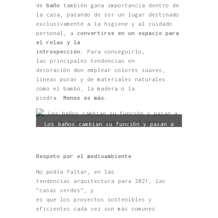
de
baño
también
gana importancia dentro de
la casa, pasando de ser
un lugar destinado
exclusivamente a la higiene y al cuidado
personal,
a
convertirse en
un espacio para
el relax y la
introspección
.
Para
conseguirlo,
las
principales
tendencias en
decoración
don emplear
colores suaves
,
líneas puras
y de materiales naturales
como el bambú, la madera o la
piedra.
Menos
es más.
Los baños cambian su función y pasan a
ser un espacio dedicado al relax.
Respeto por el medioambiente
N
o podía faltar
, en las
tendencias
arquitectura para 2021
,
l
as
“casas
verde
s”
, y
es
que
los
proyectos
sostenibles y
eficientes cada vez son más comunes.