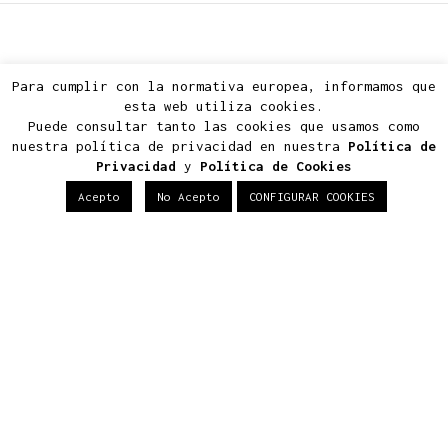
Para cumplir con la normativa europea, informamos que
esta web utiliza cookies.
Estudio de Arquitectura en Madrid
Puede consultar tanto las cookies que usamos como
nuestra política de privacidad en nuestra
Política de
Privacidad
y
Política de Cookies
Glorieta Virgen de las nieves 4, local
1, C.P.28660
Acepto
No Acepto
CONFIGURAR COOKIES
Boadilla del Monte, Madrid
info@2m-arquitectos.com
919 289 760 - 615 623 813 - 609 071 175
Conócenos
Estudio