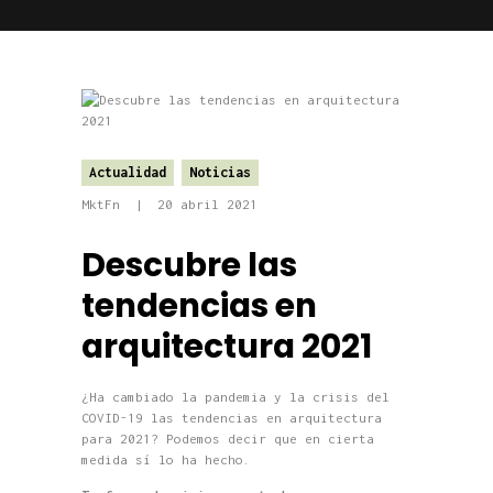
Actualidad
Noticias
MktFn
20 abril 2021
Descubre las
tendencias en
arquitectura 2021
¿Ha cambiado la pandemia
y la crisis del
COVID-19
las tendencias en arquitectura
para 2021? Podemos decir que en cierta
medida sí lo ha hecho.