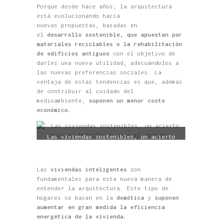
Porque desde hace años,
la arquitectura
está evolucionando hacia
nuevas
propuestas,
basadas en
el
desarrollo sostenible, que apuestan por
materiales reciclables o la rehabilitación
de edificios antiguos
con el objetivo de
darles una nueva utilidad, adecuándolos a
las nuevas
preferencias
sociales. La
ventaja de estas tendencias es que, además
de contribuir al cuidado del
medioambiente,
suponen un menor coste
económico.
Las viviendas sostenibles, un acierto
para el bolsillo y para el corazón.
Las
viviendas inteligentes
son
fundamentales para esta nueva manera de
entender la arquitectura. Este tipo de
hogares se basan en la
domótica
y
suponen
aumentar en gran medida la eficiencia
energética de la vivienda.