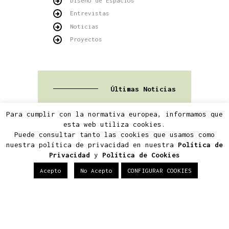
Diseño de Espacios
Entrevistas
Noticias
Proyectos
Últimas Noticias
Para cumplir con la normativa europea, informamos que
esta web utiliza cookies.
Construir tu casa de
Puede consultar tanto las cookies que usamos como
lujo en Boadilla del
nuestra política de privacidad en nuestra
Política de
Monte: normativa,
diseño y eficiencia
Privacidad
y
Política de Cookies
5 agosto 2026
Acepto
No Acepto
CONFIGURAR COOKIES
Arquitectura viva: cómo
proyectar un hogar
ecosostenible y
exclusivo
29 julio 2026