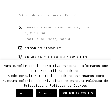
Estudio de Arquitectura en Madrid
Glorieta Virgen de las nieves 4, local
1, C.P.28660
Boadilla del Monte, Madrid
info@2m-arquitectos.com
919 289 760 - 615 623 813 - 609 071 175
Para cumplir con la normativa europea, informamos que
esta web utiliza cookies.
Puede consultar tanto las cookies que usamos como
nuestra política de privacidad en nuestra
Política de
Conócenos
Privacidad
y
Política de Cookies
Estudio
Acepto
No Acepto
CONFIGURAR COOKIES
Proyectos
Contacto
Noticias