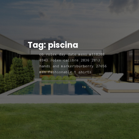
Tag: piscina
ob rolex day date mens m118208
0343 rolex calibre 2836 2813
hands and markers
burberry 27656
men fashionable t shirts