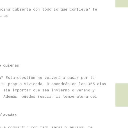
scina cubierta con todo lo que conlleva? Te
tras.
e quieras
a? Esta cuestión no volverá a pasar por tu
 tu propia vivienda. Dispondrás de los 365 días
, sin importar que sea invierno o verano y
. Además, puedes regular la temperatura del
elevadas
s a compartir con familiares y amigos, te