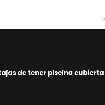
Home
Estudio
i
Proyectos
Noticias
Contacto
Presupuesto
ajas de tener piscina cubierta
Online