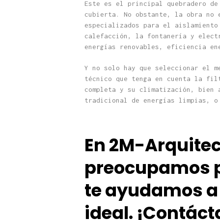
Este es el principal quebradero de
cubierta. No obstante, la obra no 
especializados para el aislamiento
calefacción, la fontanería y elect
energías renovables, eficiencia en
Y no solo hay que seleccionar el m
técnico que tenga en cuenta la fil
completa y su climatización, bien 
tradicional de energías limpias, o
En 2M-Arquitec
preocupamos p
te ayudamos a 
ideal.
¡Contáct