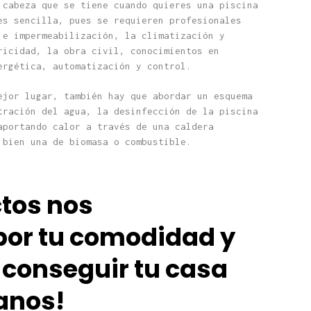
 cabeza que se tiene cuando quieres una piscina
es sencilla, pues se requieren profesionales
 e impermeabilización, la climatización y
ricidad, la obra civil, conocimientos en
ergética, automatización y control.
ejor lugar, también hay que abordar un esquema
tración del agua, la desinfección de la piscina
aportando calor a través de una caldera
 bien una de biomasa o combustible.
tos nos
or tu comodidad y
conseguir tu casa
anos!