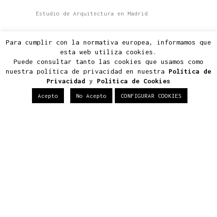
Estudio de Arquitectura en Madrid
Glorieta Virgen de las nieves 4, local
Para cumplir con la normativa europea, informamos que
1, C.P.28660
esta web utiliza cookies.
Boadilla del Monte, Madrid
Puede consultar tanto las cookies que usamos como
nuestra política de privacidad en nuestra
Política de
info@2m-arquitectos.com
Privacidad
y
Política de Cookies
919 289 760 - 615 623 813 - 609 071 175
Acepto
No Acepto
CONFIGURAR COOKIES
Conócenos
Estudio
Proyectos
Contacto
Noticias