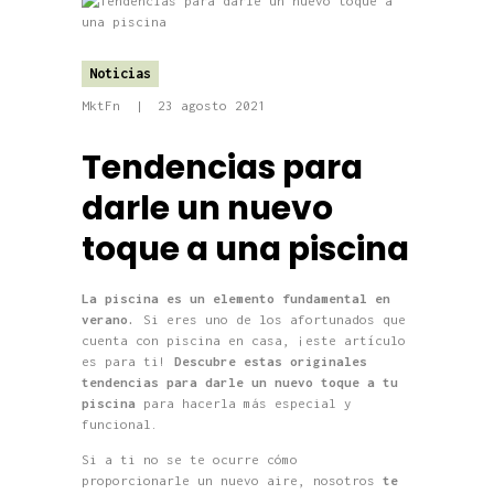
Noticias
MktFn
23 agosto 2021
Tendencias para
darle un nuevo
toque a una piscina
La piscina es un elemento fundamental en
verano.
Si eres uno de los afortunados que
cuenta con piscina en casa, ¡este artículo
es para ti!
Descubre estas originales
tendencias para darle un nuevo toque a tu
piscina
para hacerla más especial y
funcional.
Si a ti no se te ocurre cómo
proporcionarle un nuevo aire, nosotros
te