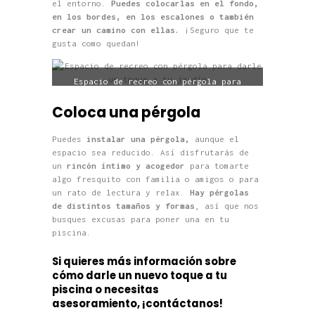
el entorno.
Puedes colocarlas en el fondo,
en los bordes, en los escalones o también
crear un camino con ellas.
¡Seguro que te
gusta como quedan!
Espacio de recreo con pérgola para
darle un toque a tu jardín
Coloca una pérgola
Puedes
instalar una
pérgola,
aunque el
espacio sea reducido. Así disfrutarás de
un
rincón íntimo y acogedor
para tomarte
algo fresquito con familia o amigos o para
un rato de lectura y relax.
Hay pérgolas
de distintos tamaños y formas
, así que nos
busques excusas para poner una en tu
piscina.
Si quieres más información sobre
cómo darle un nuevo toque a tu
piscina o necesitas
asesoramiento,
¡contáctanos!