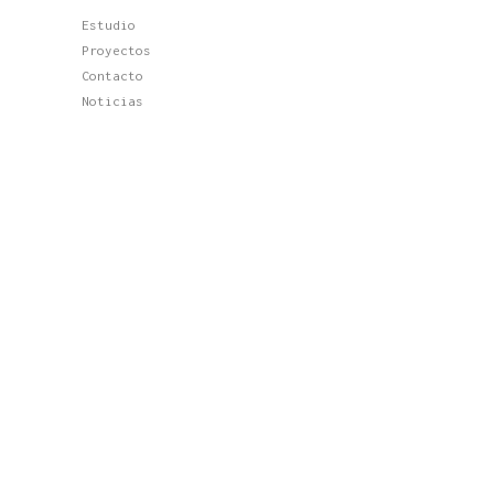
Estudio
Proyectos
Contacto
Noticias
Últimos Proyectos
Proyectos
Viviendas
Edificios
Terciario
Últimas Noticias
Construir tu casa de lujo en