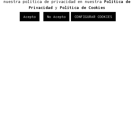
nuestra política de privacidad en nuestra
Política de
Terciario
Privacidad
y
Política de Cookies
Acepto
No Acepto
CONFIGURAR COOKIES
Últimas Noticias
Construir tu casa de lujo en
Boadilla del Monte: normativa,
diseño y eficiencia
Arquitectura viva: cómo
proyectar un hogar
ecosostenible y exclusivo