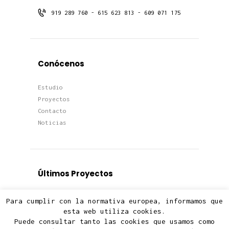
919 289 760 - 615 623 813 - 609 071 175
Conócenos
Estudio
Proyectos
Contacto
Noticias
Últimos Proyectos
Proyectos
Para cumplir con la normativa europea, informamos que
Viviendas
esta web utiliza cookies.
Puede consultar tanto las cookies que usamos como
Edificios