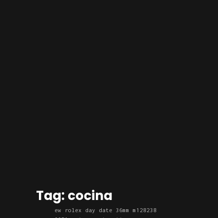
Tag: cocina
ew rolex day date 36mm m128238