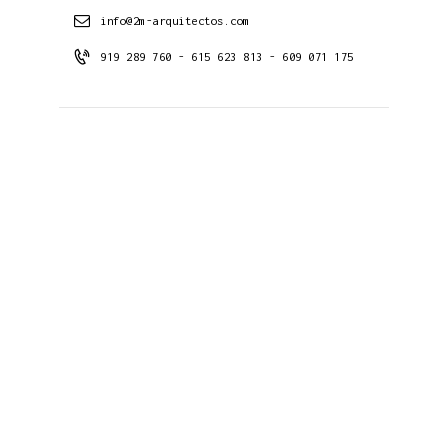
info@2m-arquitectos.com
919 289 760 - 615 623 813 - 609 071 175
Conócenos
Estudio
Proyectos
Contacto
Noticias
Últimos Proyectos
Proyectos
Viviendas