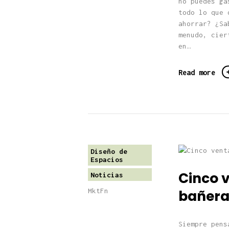
no puedes ga
todo lo que 
ahorrar? ¿Sa
menudo, cier
en…
Read more
Diseño de
Espacios
Cinco 
Noticias
MktFn
bañera
Siempre pens