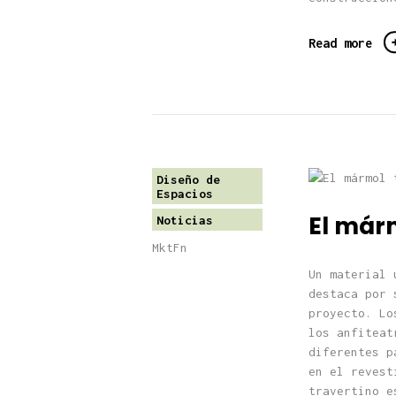
Read more
Diseño de
Espacios
El már
Noticias
MktFn
Un material 
destaca por 
proyecto. Lo
los anfiteat
diferentes p
en el revest
travertino e