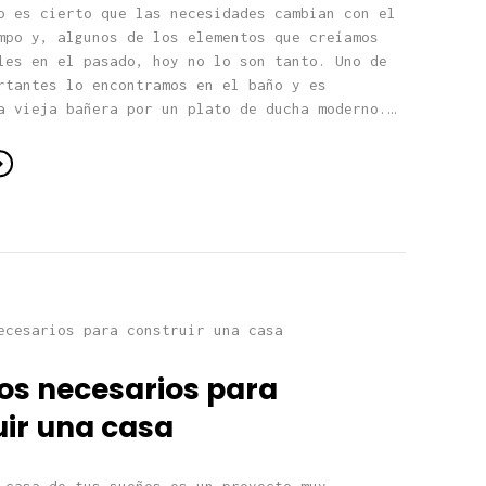
o es cierto que las necesidades cambian con el
mpo y, algunos de los elementos que creíamos
les en el pasado, hoy no lo son tanto. Uno de
rtantes lo encontramos en el baño y es
a vieja bañera por un plato de ducha moderno.…
os necesarios para
uir una casa
 casa de tus sueños es un proyecto muy