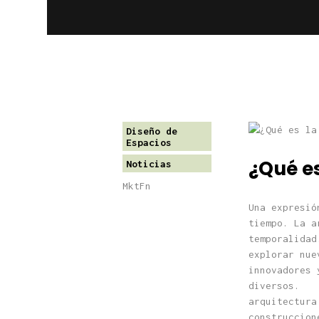
Diseño de
Espacios
¿Qué es
Noticias
MktFn
Una expresió
tiempo. La a
temporalidad
explorar nue
innovadores 
diversos. ¿
arquitectura
construccion