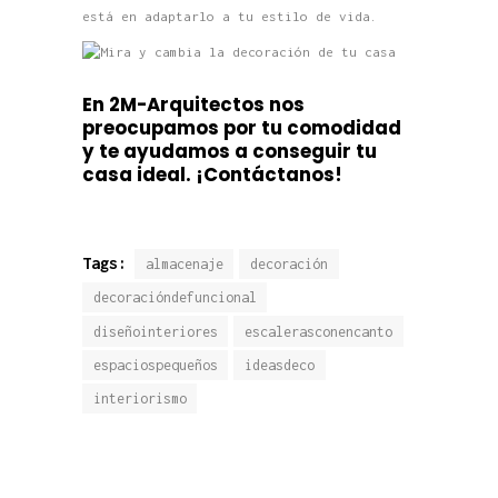
está en adaptarlo a tu estilo de vida.
En 2M-Arquitectos nos
preocupamos por tu comodidad
y te ayuda
mos a conseguir tu
casa ideal.
¡Contáctanos!
Tags:
almacenaje
decoración
decoracióndefuncional
diseñointeriores
escalerasconencanto
espaciospequeños
ideasdeco
interiorismo