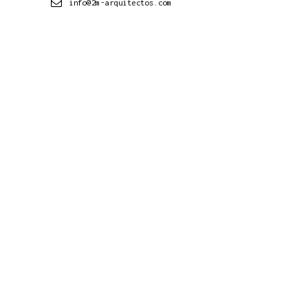
info@2m-arquitectos.com
919 289 760 - 615 623 813 - 609 071 175
Conócenos
Estudio
Proyectos
Contacto
Noticias
Últimos Proyectos
Proyectos
Viviendas
Edificios