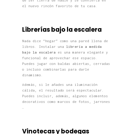
de ser tierra de nadie y se convierta en
el nuevo rincón favorito de tu casa.
Librerías bajo la escalera
Nada dice “hogar” como una pared llena de
libros. Instalar una
librería a medida
bajo la escalera
es una manera elegante y
funcional de aprovechar ese espacio.
Puedes jugar con baldas abiertas, cerradas
o incluso combinarlas para darle
dinamismo.
Además, si le añades una iluminación
cálida, el resultado será espectacular.
Puedes incluir, además, algunos elementos
decorativos como marcos de fotos, jarrones
…
Vinotecas y bodegas