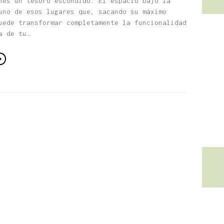
nes un tesoro escondido. El espacio bajo la
uno de esos lugares que, sacando su máximo
uede transformar completamente la funcionalidad
a de tu…