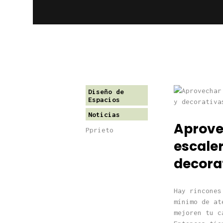
Diseño de
Espacios
Noticias
Aprovec
Pprieto
escaler
decora
Hay rincones
mínimo de at
mejoren tu c