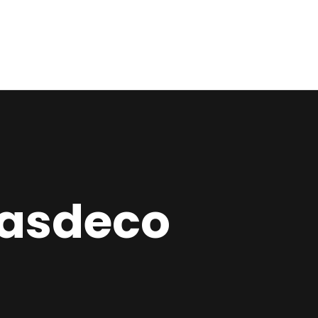
Home
Estudio
Proyectos
Noticias
Contacto
easdeco
Presupuesto
Online