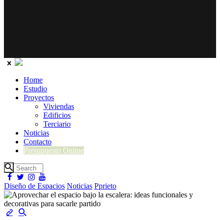
Home
Estudio
Proyectos
Viviendas
Edificios
Terciario
Noticias
Contacto
Presupuesto Online
Diseño de Espacios
Noticias
Pprieto