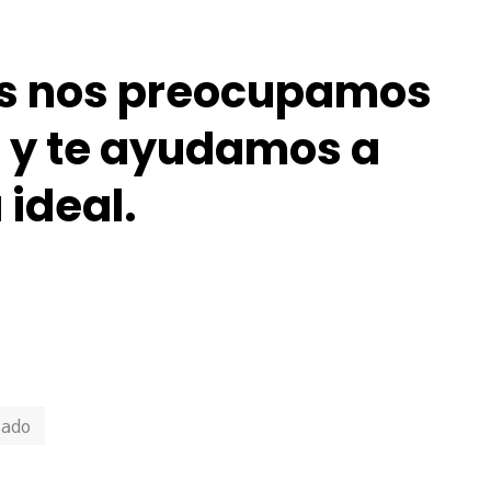
os nos preocupamos
 y te ayuda
mos a
 ideal.
sado