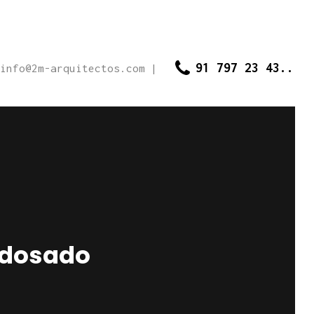
91 797 23 43..
info@2m-arquitectos.com
|
 adosado