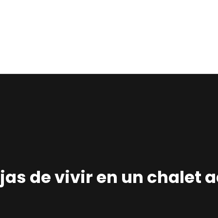
Home
Estudio
Proyectos
Noticias
Contacto
Presupuesto
as de vivir en un chalet
Online