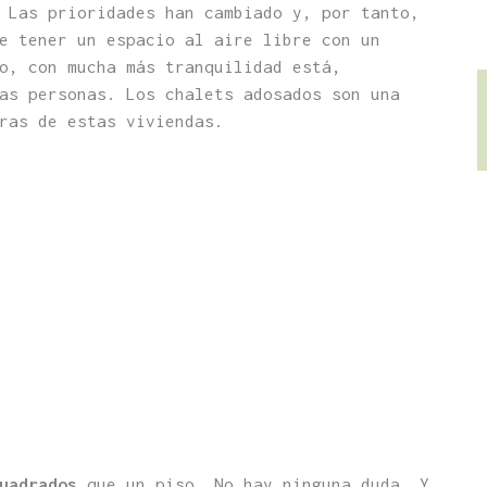
 Las prioridades han cambiado y, por tanto,
e tener un espacio al aire libre con un
o, con mucha más tranquilidad está,
as personas. Los chalets adosados son una
ras de estas viviendas.
uadrados
que un piso. No hay ninguna duda. Y