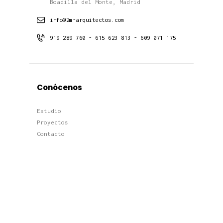
Boadilla del Monte, Madrid
info@2m-arquitectos.com
919 289 760 - 615 623 813 - 609 071 175
Conócenos
Estudio
Proyectos
Contacto
Noticias
Últimos Proyectos
Proyectos