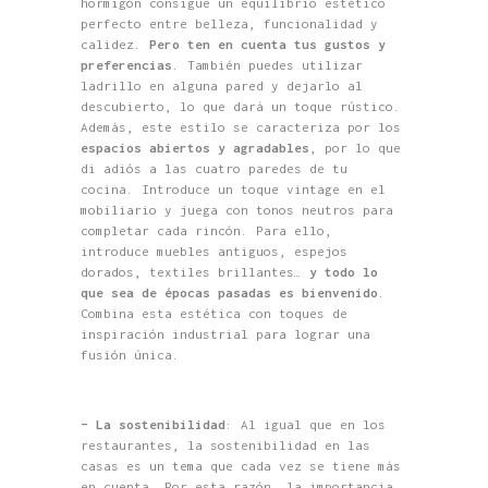
hormigón consigue un equilibrio estético
perfecto entre belleza, funcionalidad y
calidez.
Pero ten en cuenta tus gustos y
preferencias
. También puedes utilizar
ladrillo en alguna pared y dejarlo al
descubierto, lo que dará un toque rústico.
Además, este estilo se caracteriza por los
espacios abiertos y agradables
, por lo que
di adiós a las cuatro paredes de tu
cocina. Introduce un toque vintage en el
mobiliario y juega con tonos neutros para
completar cada rincón. Para ello,
introduce muebles antiguos, espejos
dorados, textiles brillantes…
y todo lo
que sea de épocas pasadas es bienvenido
.
Combina esta estética con toques de
inspiración industrial para lograr una
fusión única.
– La sostenibilidad
: Al igual que en los
restaurantes, la sostenibilidad en las
casas es un tema que cada vez se tiene más
en cuenta. Por esta razón, la importancia