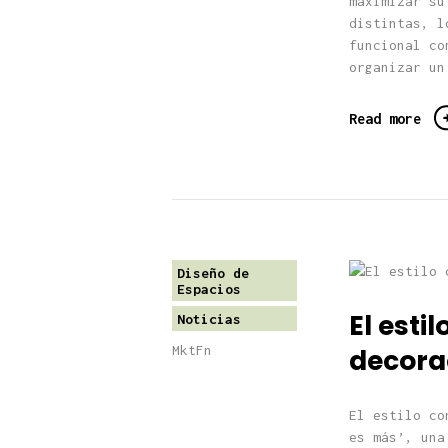
maximizar su
distintas, l
funcional co
organizar un
Read more
Diseño de
Espacios
El esti
Noticias
MktFn
decorac
El estilo co
es más’, una