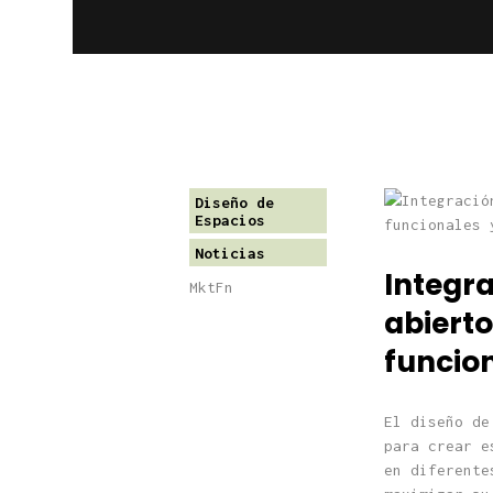
Diseño de
Espacios
Noticias
Integra
MktFn
abierto
funcio
El diseño de
para crear e
en diferente