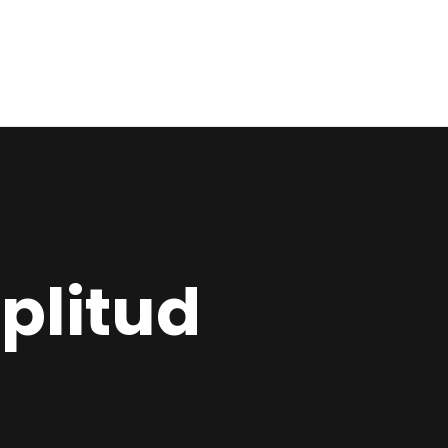
Home
Estudio
Proyectos
Noticias
Contacto
plitud
Presupuesto
Online