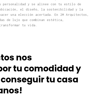
u personalidad y se alinee con tu estilo de
ubicación, el diseño, la sostenibilidad y la
hacer una elección acertada. En 2M Arquitectos,
das de lujo que combinan estética,
transformar tu vida.
tos nos
or tu comodidad y
conseguir tu casa
anos!