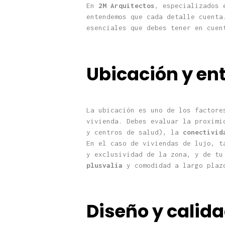
En
2M Arquitectos
, especializados 
entendemos que cada detalle cuenta
esenciales que debes tener en cue
Ubicación y en
La ubicación es uno de los factore
vivienda. Debes evaluar la proxim
y centros de salud), la
conectivid
En el caso de viviendas de lujo, t
y exclusividad de la zona, y de tu
plusvalía
y comodidad a largo plaz
Diseño y calid