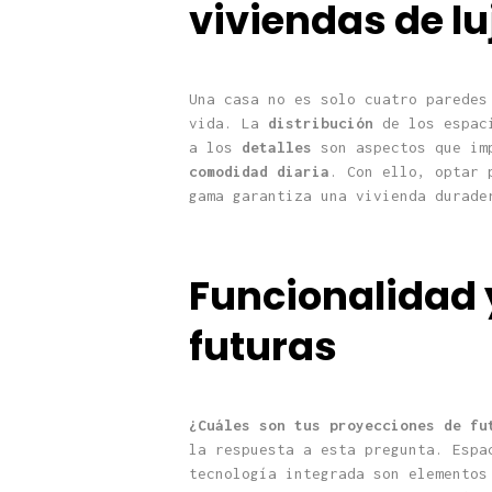
viviendas de lu
Una casa no es solo cuatro paredes
vida. La
distribución
de los espac
a los
detalles
son aspectos que im
comodidad
diaria
. Con ello, optar 
gama garantiza una vivienda durade
Funcionalidad 
futuras
¿Cuáles son tus proyecciones de fu
la respuesta a esta pregunta. Espa
tecnología integrada son elementos