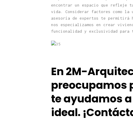
encontrar un espacio que refleje t
vida. Considerar factores como la 
asesoría de expertos te permitirá 
nos especializamos en crear vivien
funcionalidad y exclusividad para 
En 2M-Arquitec
preocupamos p
te ayuda
mos a 
ideal.
¡Contáct