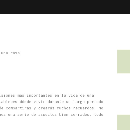
isiones más importantes en la vida de una
tableces dónde vivir durante un largo período
de compartirás y crearás muchos recuerdos. No
nes una serie de aspectos bien cerrados, todo