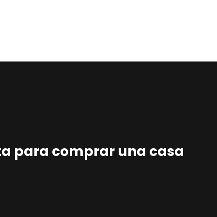
Home
Estudio
Proyectos
Noticias
Contacto
Presupuesto
ta para comprar una casa
Online