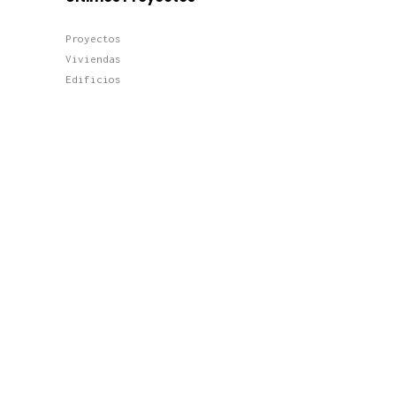
Proyectos
Viviendas
Edificios
Terciario
Últimas Noticias
Construir tu casa de lujo en
Boadilla del Monte: normativa,
diseño y eficiencia
Arquitectura viva: cómo
proyectar un hogar
ecosostenible y exclusivo