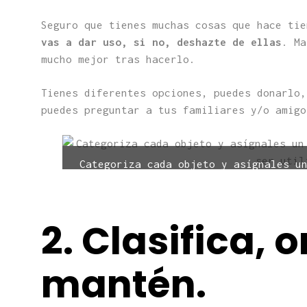
Seguro que tienes muchas cosas que hace ti
vas a dar uso, si no, deshazte de ellas
. Ma
mucho mejor tras hacerlo.
Tienes diferentes opciones, puedes donarlo,
puedes preguntar a tus familiares y/o amig
Categoriza cada objeto y asígnales u
de ser ut
2. Clasifica, 
mantén.