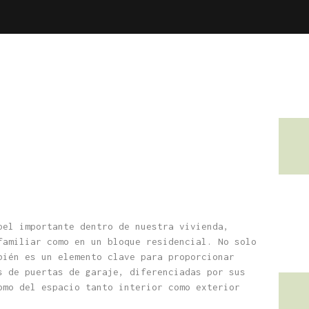
el importante dentro de nuestra vivienda,
familiar como en un bloque residencial. No solo
bién es un elemento clave para proporcionar
s de puertas de garaje, diferenciadas por sus
omo del espacio tanto interior como exterior