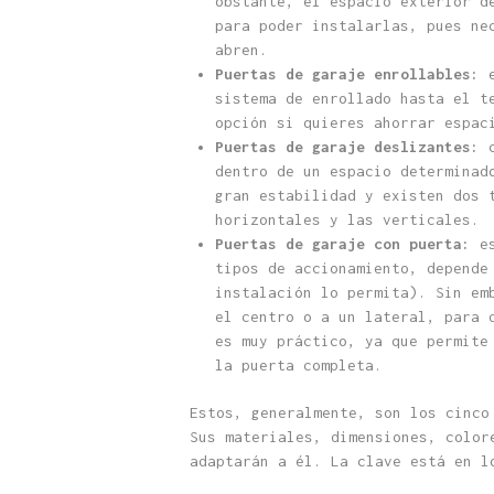
obstante, el espacio exterior d
para poder instalarlas, pues ne
abren.
Puertas de garaje enrollables:
e
sistema de enrollado hasta el t
opción si quieres ahorrar espac
Puertas de garaje deslizantes:
c
dentro de un espacio determinad
gran estabilidad y existen dos 
horizontales y las verticales.
Puertas de garaje con puerta:
es
tipos de accionamiento, depende
instalación lo permita). Sin em
el centro o a un lateral, para 
es muy práctico, ya que permite
la puerta completa.
Estos, generalmente, son los cinco
Sus materiales, dimensiones, color
adaptarán a él. La clave está en l