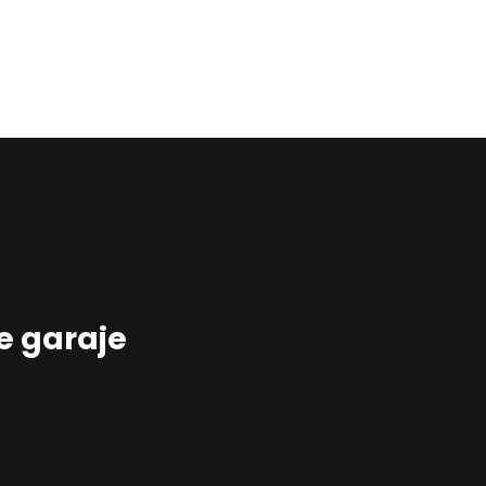
Home
Estudio
Proyectos
Noticias
Contacto
Presupuesto
e garaje
Online