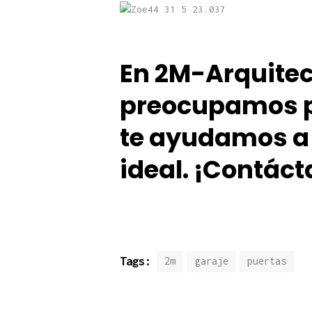
En 2M-Arquitec
preocupamos p
te ayuda
mos a 
ideal.
¡Contáct
Tags:
2m
garaje
puertas