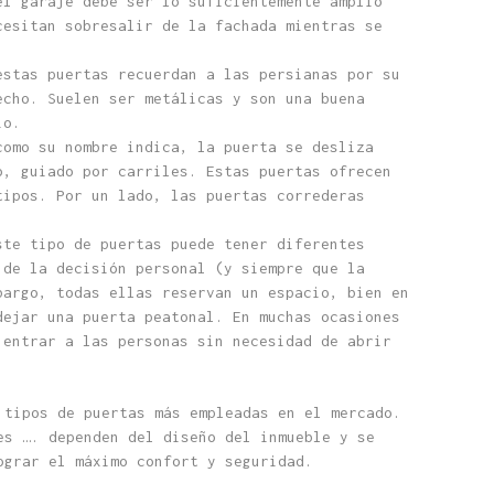
el garaje debe ser lo suficientemente amplio
cesitan sobresalir de la fachada mientras se
stas puertas recuerdan a las persianas por su
echo. Suelen ser metálicas y son una buena
io.
omo su nombre indica, la puerta se desliza
o, guiado por carriles. Estas puertas ofrecen
tipos. Por un lado, las puertas correderas
te tipo de puertas puede tener diferentes
 de la decisión personal (y siempre que la
bargo, todas ellas reservan un espacio, bien en
dejar una puerta peatonal. En muchas ocasiones
 entrar a las personas sin necesidad de abrir
 tipos de puertas más empleadas en el mercado.
es …. dependen del diseño del inmueble y se
ograr el máximo confort y seguridad.