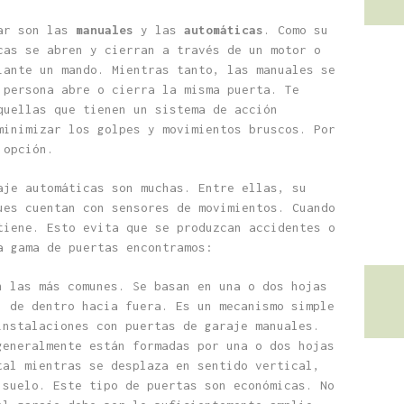
iar son las
manuales
y las
automáticas
. Como su
cas se abren y cierran a través de un motor o
iante un mando. Mientras tanto, las manuales se
 persona abre o cierra la misma puerta. Te
quellas que tienen un sistema de acción
minimizar los golpes y movimientos bruscos. Por
 opción.
aje automáticas son muchas. Entre ellas, su
ues cuentan con sensores de movimientos. Cuando
tiene. Esto evita que se produzcan accidentes o
a gama de puertas encontramos:
 las más comunes. Se basan en una o dos hojas
, de dentro hacia fuera. Es un mecanismo simple
instalaciones con puertas de garaje manuales.
eneralmente están formadas por una o dos hojas
tal mientras se desplaza en sentido vertical,
 suelo. Este tipo de puertas son económicas. No