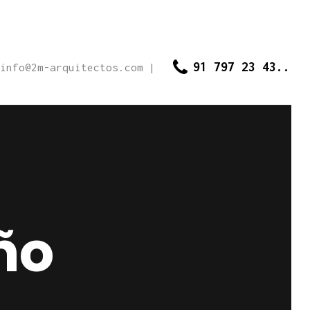
91 797 23 43..
info@2m-arquitectos.com
|
ño