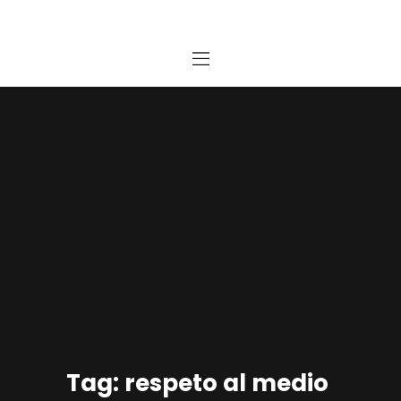
Home
Estudio
Proyectos
Noticias
Contacto
Presupuesto Online
Tag: respeto al medio