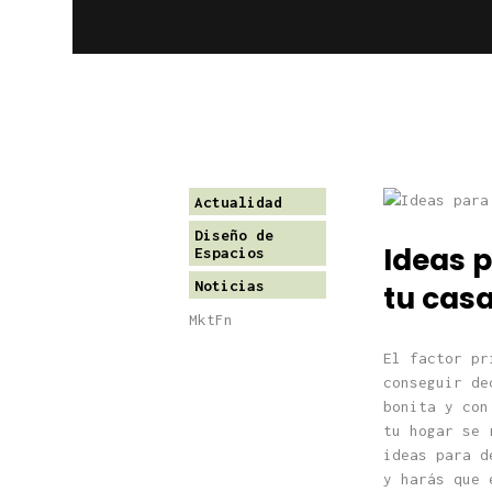
Actualidad
Diseño de
Ideas p
Espacios
Noticias
tu casa
MktFn
El factor pr
conseguir de
bonita y con
tu hogar se 
ideas para d
y harás que 