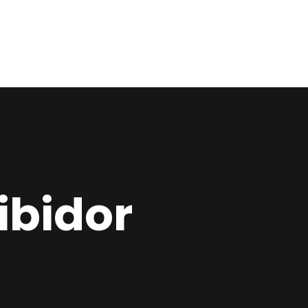
Home
Estudio
Proyectos
Noticias
Contacto
ibidor
Presupuesto
Online