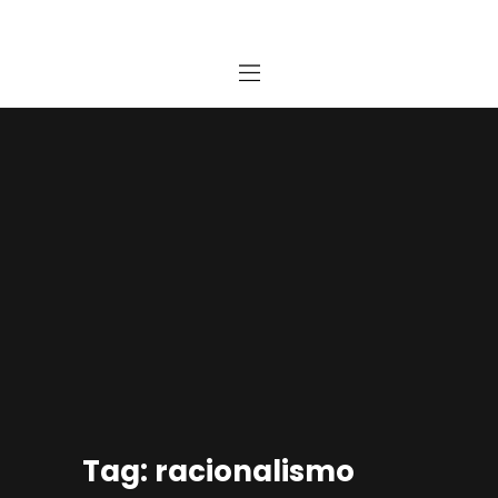
Home
Estudio
Proyectos
Noticias
Contacto
Presupuesto Online
Tag: racionalismo