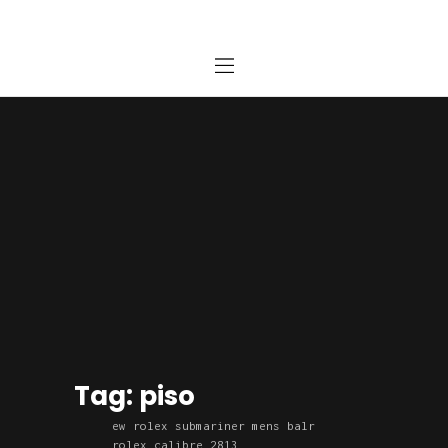
Home
Estudio
Proyectos
Noticias
Contacto
Presupuesto Online
Tag: piso
ew rolex submariner mens balr
rolex calibre 2813