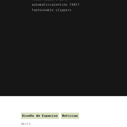
automatic
valentino 74037
fashionable slippers
Diseño de Espacios
Noticias
MktFn