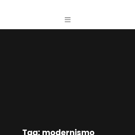
Home
Estudio
Proyectos
Noticias
Contacto
Presupuesto Online
Tag: modernismo