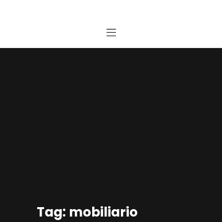
Home
Estudio
Proyectos
Noticias
Contacto
Presupuesto Online
Tag: mobiliario