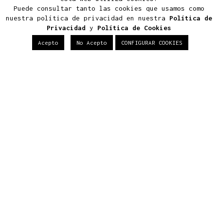
Puede consultar tanto las cookies que usamos como
Últimos Proyectos
nuestra política de privacidad en nuestra
Política de
Privacidad
y
Política de Cookies
Proyectos
Acepto
No Acepto
CONFIGURAR COOKIES
Viviendas
Edificios
Terciario
Últimas Noticias
Construir tu casa de lujo en
Boadilla del Monte: normativa,
diseño y eficiencia
Arquitectura viva: cómo
proyectar un hogar
ecosostenible y exclusivo