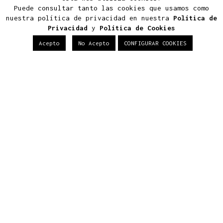
Últimos Proyectos
Puede consultar tanto las cookies que usamos como
nuestra política de privacidad en nuestra
Política de
Privacidad
y
Política de Cookies
Proyectos
Acepto
No Acepto
CONFIGURAR COOKIES
Viviendas
Edificios
Terciario
Últimas Noticias
Construir tu casa de lujo en
Boadilla del Monte: normativa,
diseño y eficiencia
Arquitectura viva: cómo
proyectar un hogar
ecosostenible y exclusivo