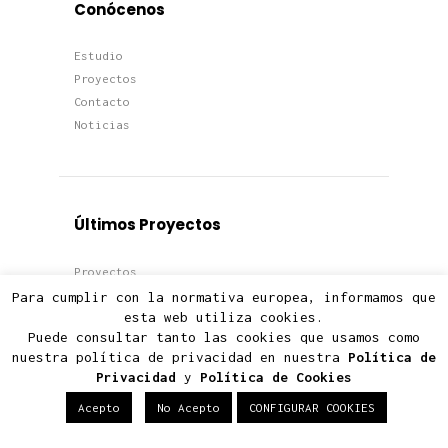
Conócenos
Estudio
Proyectos
Contacto
Noticias
Últimos Proyectos
Proyectos
Viviendas
Para cumplir con la normativa europea, informamos que
esta web utiliza cookies.
Edificios
Puede consultar tanto las cookies que usamos como
Terciario
nuestra política de privacidad en nuestra
Política de
Privacidad
y
Política de Cookies
Acepto
No Acepto
CONFIGURAR COOKIES
Últimas Noticias