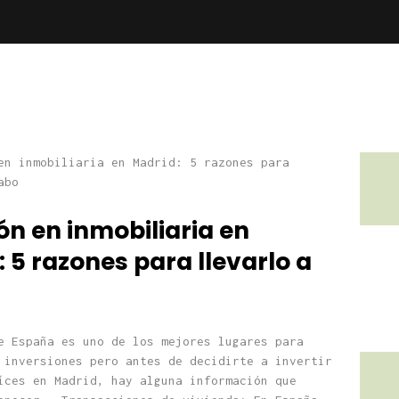
ón en inmobiliaria en
 5 razones para llevarlo a
e España es uno de los mejores lugares para
 inversiones pero antes de decidirte a invertir
íces en Madrid, hay alguna información que