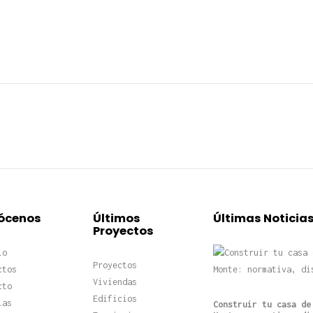
ócenos
Últimos
Últimas Noticia
Proyectos
io
Proyectos
ctos
Viviendas
cto
Edificios
ias
Construir tu casa de