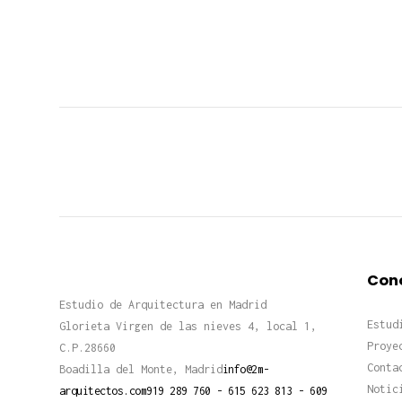
Con
Estudio de Arquitectura en Madrid
Estud
Glorieta Virgen de las nieves 4, local 1,
Proye
C.P.28660
Conta
Boadilla del Monte, Madrid
info@2m-
Notic
arquitectos.com
919 289 760 - 615 623 813 - 609