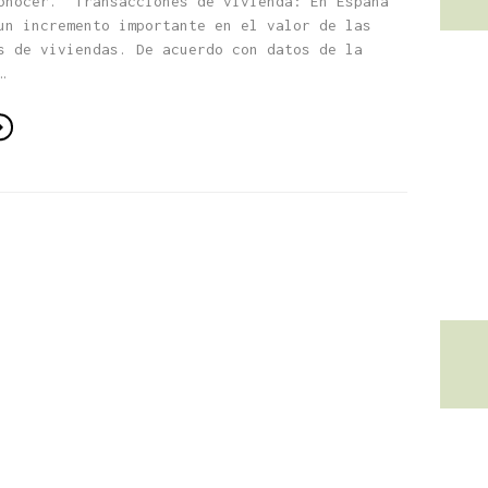
onocer. Transacciones de vivienda: En España
un incremento importante en el valor de las
s de viviendas. De acuerdo con datos de la
…