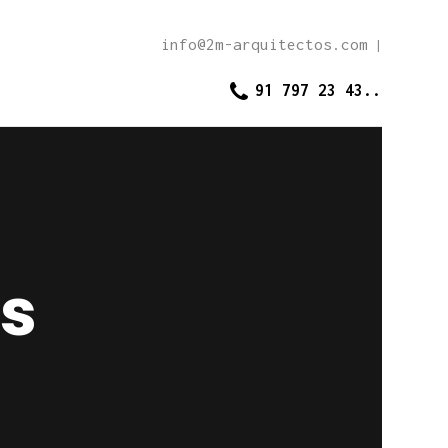
info@2m-arquitectos.com
|
91 797 23 43..
s