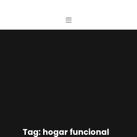
Home
Estudio
Proyectos
Noticias
Contacto
Presupuesto Online
Tag: hogar funcional