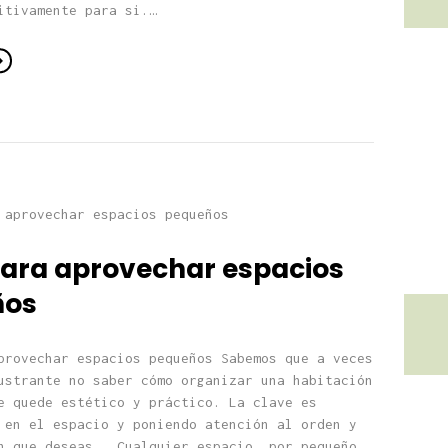
itivamente para si.…
para aprovechar espacios
ños
provechar espacios pequeños Sabemos que a veces
ustrante no saber cómo organizar una habitación
e quede estético y práctico. La clave es
 en el espacio y poniendo atención al orden y
n que deseas. Cualquier espacio, por pequeño