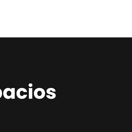
Home
Estudio
Proyectos
Noticias
Contacto
pacios
Presupuesto
Online