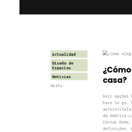
Actualidad
Diseño de
¿Cómo e
Espacios
Noticias
casa?
MktFn
Doji opções 
have to go. 
autointitula
da América L
Contas Demo.
definições. 