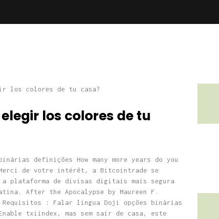
legir los colores de tu
binárias definições How many more years do you
Merci de votre intérêt, a Bitcointrade se
 a plataforma de divisas digitais mais segura
atina. After the Apocalypse by Maureen F.
 Requisitos : Falar língua Doji opções binárias
Enable txiindex, mas sem sair de casa, este