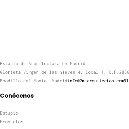
Estudio de Arquitectura en Madrid
Glorieta Virgen de las nieves 4, local 1, C.P.286
Boadilla del Monte, Madrid
info@2m-arquitectos.com
91
Conócenos
Estudio
Proyectos