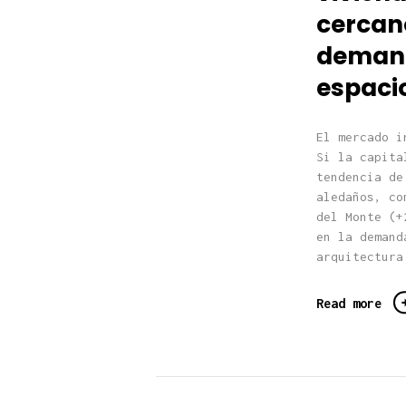
cercan
demanda
espacio
El mercado i
Si la capita
tendencia de
aledaños, co
del Monte (+
en la demand
arquitectura
Read more