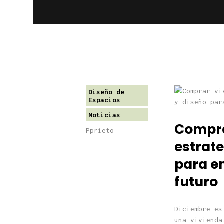
Diseño de
Espacios
Noticias
Compra
Pprieto
estrate
para e
futuro
Diciembre es
una vivienda