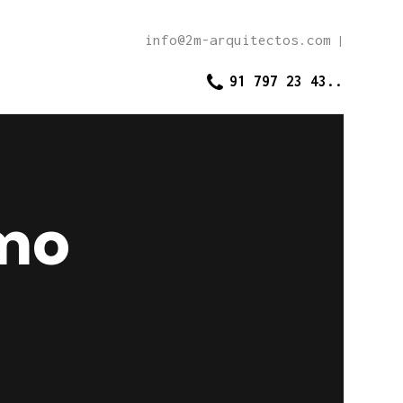
info@2m-arquitectos.com
|
91 797 23 43..
omo