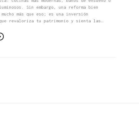
ica: cocinas más modernas, baños de ensueño o
luminosos. Sin embargo, una reforma bien
 mucho más que eso; es una inversión
que revaloriza tu patrimonio y sienta las…