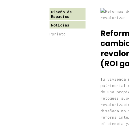
Diseño de
Espacios
Noticias
Reform
Pprieto
cambio
revalor
(ROI g
Tu vivienda 
patrimonial 
de una propi
retoques sup
revalorizaci
diseñada no 
reforma inte
eficiencia y