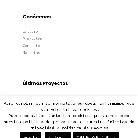
Conócenos
Estudio
Proyectos
Contacto
Noticias
Últimos Proyectos
Proyectos
Para cumplir con la normativa europea, informamos que
Viviendas
esta web utiliza cookies.
Edificios
Puede consultar tanto las cookies que usamos como
Terciario
nuestra política de privacidad en nuestra
Política de
Privacidad
y
Política de Cookies
Acepto
No Acepto
CONFIGURAR COOKIES