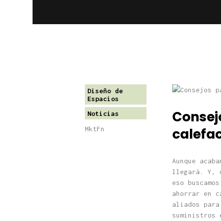
Diseño de
Espacios
Consej
Noticias
MktFn
calefa
Aunque acaba
llegará. Y, 
eso buscamos
ahorrar en c
aliados para
suministros 