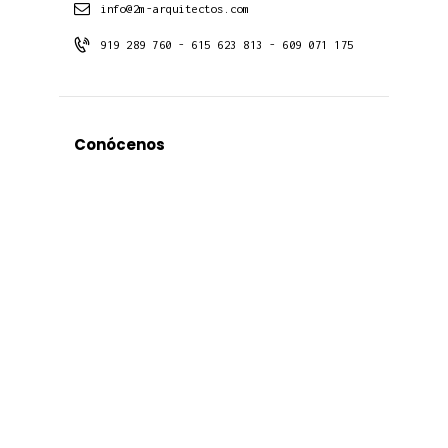
info@2m-arquitectos.com
919 289 760 - 615 623 813 - 609 071 175
Conócenos
Estudio
Proyectos
Contacto
Noticias
Últimos Proyectos
Proyectos
Viviendas