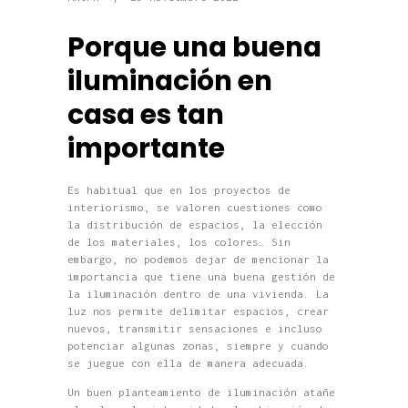
Porque una buena
iluminación en
casa es tan
importante
Es habitual que en los proyectos de
interiorismo, se valoren cuestiones como
la distribución de espacios, la elección
de los materiales, los colores… Sin
embargo, no podemos dejar de mencionar la
importancia que tiene una buena gestión de
la iluminación dentro de una vivienda. La
luz nos permite delimitar espacios, crear
nuevos, transmitir sensaciones e incluso
potenciar algunas zonas, siempre y cuando
se juegue con ella de manera adecuada.
Un buen planteamiento de iluminación atañe