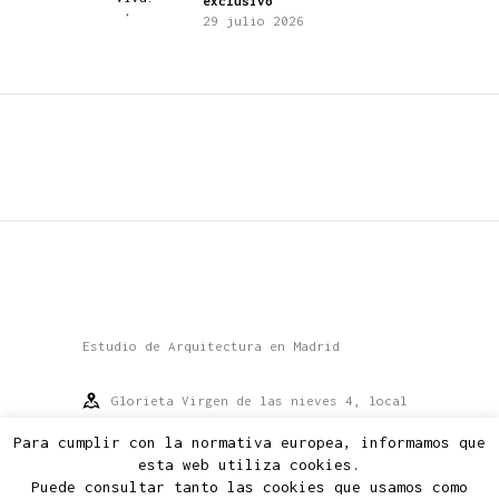
exclusivo
29 julio 2026
Estudio de Arquitectura en Madrid
Glorieta Virgen de las nieves 4, local
1, C.P.28660
Para cumplir con la normativa europea, informamos que
Boadilla del Monte, Madrid
esta web utiliza cookies.
Puede consultar tanto las cookies que usamos como
info@2m-arquitectos.com