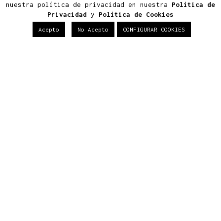
nuestra política de privacidad en nuestra
Política de
Privacidad
y
Política de Cookies
919 289 760 - 615 623 813 - 609 071 175
Acepto
No Acepto
CONFIGURAR COOKIES
Conócenos
Estudio
Proyectos
Contacto
Noticias
Últimos Proyectos
Proyectos
Viviendas
Edificios