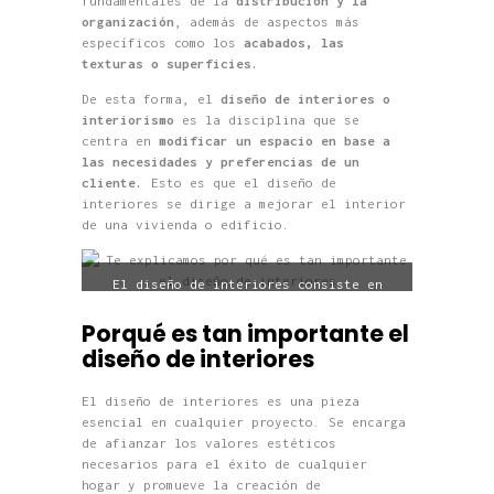
fundamentales de la
distribución y la
organización
, además de aspectos más
específicos como los
acabados, las
texturas o superficies.
De esta forma, el
diseño de interiores o
interiorismo
es la disciplina que se
centra en
modificar un espacio en base a
las necesidades y preferencias de un
cliente.
Esto es que el diseño de
interiores se dirige a mejorar el interior
de una vivienda o edificio.
El diseño de interiores consiste en
organizar los espacios en base a las
necesidades y preferencias de un
Porqué es tan importante el
cliente.
diseño de interiores
El diseño de interiores es una pieza
esencial en cualquier proyecto. Se encarga
de afianzar los valores estéticos
necesarios para el éxito de cualquier
hogar y promueve la creación de