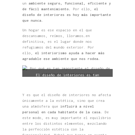
un
ambiente seguro, funcional, eficiente y
de fácil mantenimiento.
Por ello,
el
diseño de interiores es hoy más importante
que nunca.
Un hogar es ese espacio en el que
descansamos, reímos, lloramos…en
definitiva, es el lugar donde nos
refugiamos del mundo exterior. Por
ello,
el interiorismo ayuda a hacer más
agradable ese ambiente que nos rodea.
El diseño de interiores es tan
importante porque hace los ambientes
más agradables.
Y es que el diseño de interiores no afecta
únicamente a la estética, sino que crea
una atmósfera que
influirá a nivel
personal en cada habitante de la casa.
De
este modo, es muy importante el equilibrio
entre los distintos elementos, mezclando
la perfección estética con la
funcionalidad. Habrá que tener en cuenta