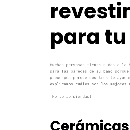
revesti
para tu
Muchas personas tienen dudas a la 
para las paredes de su baño porque
preocupes porque nosotros te ayuda
explicamos cuáles son los mejores 
¡No te lo pierdas!
Cerámicas