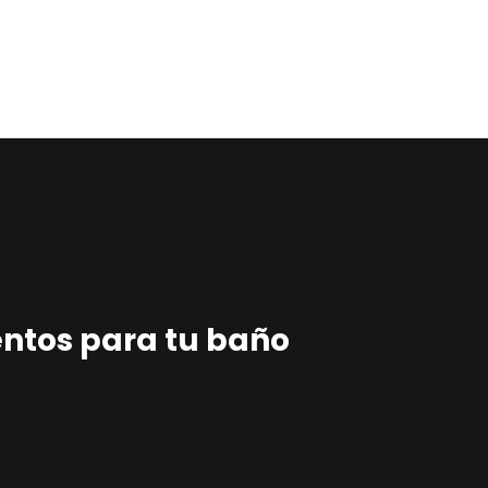
Home
Estudio
Proyectos
Noticias
Contacto
Presupuesto
entos para tu baño
Online