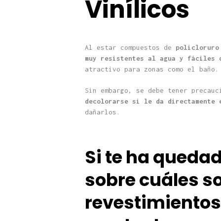
Vinílicos
Al estar compuestos de
policloruro
muy resistentes al agua y fáciles
atractivo para zonas como el baño.
Sin embargo, se debe tener precau
decolorarse si le da directamente 
dañarlos.
Si te ha queda
sobre cuáles s
revestimientos