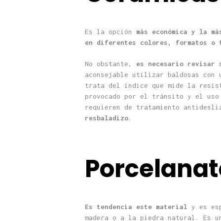
Es la opción
más económica y la má
en diferentes colores, formatos o 
No obstante,
es necesario revisar 
aconsejable utilizar baldosas con 
trata del índice que mide la resis
provocado por el tránsito y el uso
requieren de tratamiento antidesl
resbaladizo.
Porcelanat
Es tendencia este material
y es esp
madera o a la piedra natural.
Es un