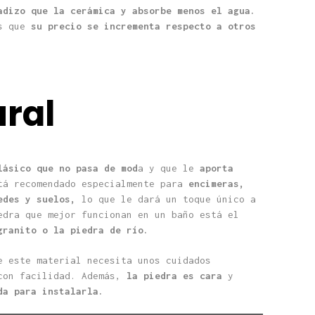
adizo que la cerámica y absorbe menos el agua.
es que
su precio se incrementa respecto a otros
ural
lásico que no pasa de mod
a y que le
aporta
tá recomendado especialmente para
encimeras,
edes y suelos,
lo que le dará un toque único a
edra que mejor funcionan en un baño está el
granito o la piedra de río.
e este material necesita unos cuidados
 con facilidad. Además,
la piedra es cara
y
da para instalarla.