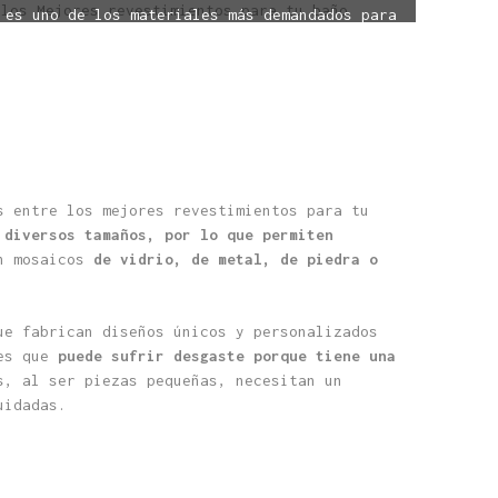
 es uno de los materiales más demandados para
el baño.
s entre los mejores revestimientos para tu
 diversos tamaños, por lo que permiten
n mosaicos
de vidrio, de metal, de piedra o
ue fabrican diseños únicos y personalizados
 es que
puede sufrir desgaste porque tiene una
, al ser piezas pequeñas, necesitan un
uidadas.