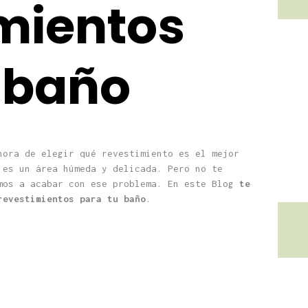
mientos
 baño
hora de elegir qué revestimiento es el mejor
 es un área húmeda y delicada. Pero no te
mos a acabar con ese problema. En este Blog
te
revestimientos para tu baño
.