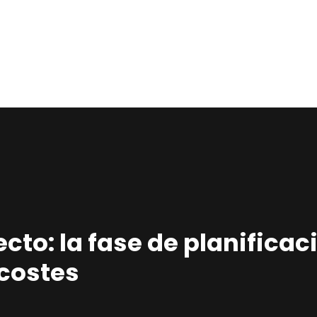
Home
Estudio
Proyectos
Noticias
Contacto
Presupuesto
yecto: la fase de planifica
ecostes
Online