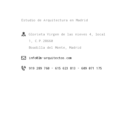
Estudio de Arquitectura en Madrid
Glorieta Virgen de las nieves 4, local
1, C.P.28660
Boadilla del Monte, Madrid
info@2m-arquitectos.com
919 289 760 - 615 623 813 - 609 071 175
Conócenos
Estudio
Proyectos
Contacto