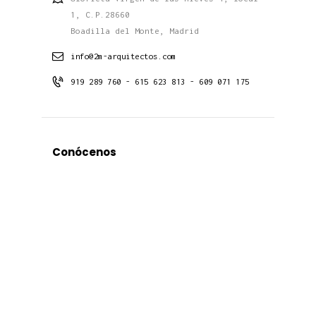
1, C.P.28660
Boadilla del Monte, Madrid
info@2m-arquitectos.com
919 289 760 - 615 623 813 - 609 071 175
Conócenos
Estudio
Proyectos
Contacto
Noticias
Últimos Proyectos