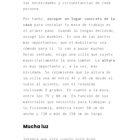
las necesidades y circunstancias de cada
persona.
Por tanto,
escoger un lugar concreto de la
casa
para instalar tu mesa de trabajo es
el primer paso. Cuando lo tengas decidido,
escoge los muebles. Es una de las partes
más importantes; que el mobiliario sea
cómodo para ti. Si vas a pasar muchas
horas sentado, elige una silla que sujete
mayoritariamente la zona lumbar. La
altura
es muy importante y, a la vez, más
olvidada. Se recomienda que la altura de
la silla sea de entre 43 y 45 cm desde el
suelo al asiento, con el respaldo
inclinado 9 grados. En cuanto a la mesa,
entre los 75 y 80 cm. En función de los
materiales que necesites para trabajar y
tu fisionomía, debería tener 50 cm de
ancho y 120 o más de 150 cm de largo.
Mucha luz
Intenta que este cuarto esté bien