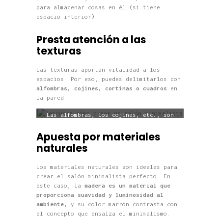
para almacenar cosas en él (si tiene
espacio interior).
Presta atención a las
texturas
Las texturas aportan vitalidad a los
espacios. Por eso, puedes delimitarlos con
alfombras, cojines, cortinas o cuadros
en
la pared.
Las alfombras, los cojines, etc., son
importantes.
Apuesta por materiales
naturales
Los materiales naturales son ideales para
crear el salón minimalista perfecto. En
este caso, la
madera
es un material
que
proporciona suavidad y luminosidad al
ambiente,
y su color marrón contrasta con
el concepto que ensalza el minimalismo.