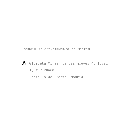
Estudio de Arquitectura en Madrid
Glorieta Virgen de las nieves 4, local
1, C.P.28660
Boadilla del Monte, Madrid
info@2m-arquitectos.com
919 289 760 - 615 623 813 - 609 071 175
Conócenos