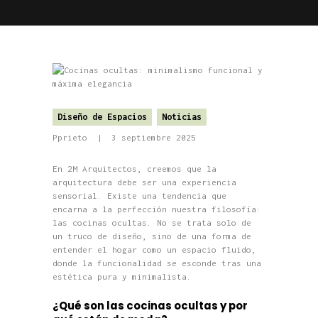
Diseño de Espacios
Noticias
Pprieto
3 septiembre 2025
En 2M Arquitectos, creemos que la
arquitectura debe ser una experiencia
sensorial. Existe una tendencia que
encarna a la perfección nuestra filosofía:
las cocinas ocultas. No se trata solo de
un truco de diseño, sino de una forma de
entender el hogar como un espacio fluido,
donde la funcionalidad se esconde tras una
estética pura y minimalista.
¿Qué son las cocinas ocultas y por