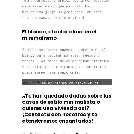
forma purista, y empleando, a ser posible
,
materiales de origen natural.
La
naturaleza juega un gran papel en este
tipo de casas, ¡no lo olvides!
El blanco, el color clave en el
minimalismo
Se opta por
tonos suaves
, sobre todo, el
blanco
para decorar paredes, suelos o
techos. Las notas de color serán discretas
y de detalle, por ejemplo, el mobiliario
puede romper esa monocromía.
El color blanco es clave en el
minimalismo.
¿Te han quedado dudas sobre las
casas de estilo minimalista o
quieres una vivienda así?
¡Contacta con nosotros y te
atenderemos encantados!