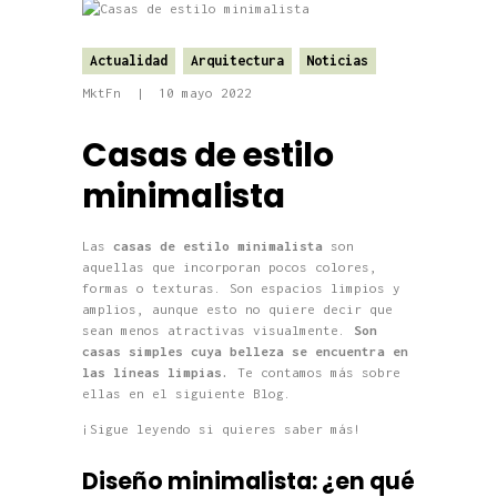
Actualidad
Arquitectura
Noticias
MktFn
10 mayo 2022
Casas de estilo
minimalista
Las
casas de estilo minimalista
son
aquellas que incorporan pocos colores,
formas o texturas. Son espacios limpios y
amplios, aunque esto no quiere decir que
sean menos atractivas visualmente.
Son
casas simples cuya belleza se encuentra en
las líneas limpias.
Te contamos más sobre
ellas en el siguiente Blog.
¡Sigue leyendo si quieres saber más!
Diseño minimalista: ¿en qué