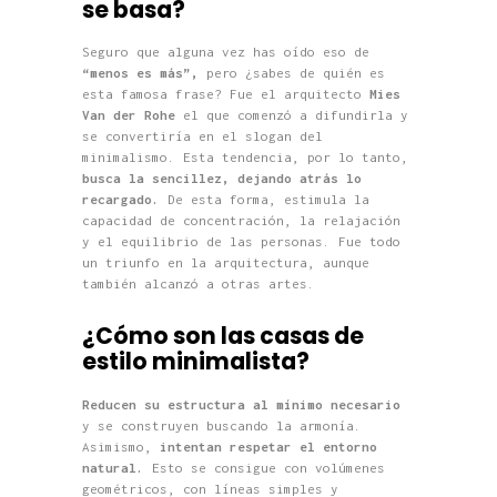
se basa?
Seguro que alguna vez has oído eso de
“menos es más”,
pero ¿sabes de quién es
esta famosa frase? Fue el arquitecto
Mies
Van der Rohe
el que comenzó a difundirla y
se convertiría en el slogan del
minimalismo. Esta tendencia, por lo tanto,
busca la sencillez, dejando atrás lo
recargado.
De esta forma, estimula la
capacidad de concentración, la relajación
y el equilibrio de las personas. Fue todo
un triunfo en la arquitectura, aunque
también alcanzó a otras artes.
¿Cómo son las casas de
estilo minimalista?
Reducen su estructura al mínimo necesario
y se construyen buscando la armonía.
Asimismo,
intentan respetar el entorno
natural.
Esto se consigue con volúmenes
geométricos, con líneas simples y