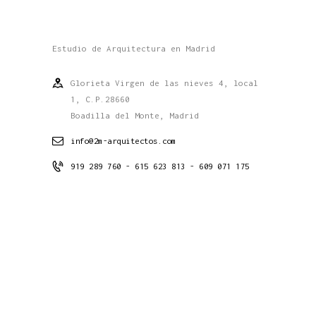
Estudio de Arquitectura en Madrid
Glorieta Virgen de las nieves 4, local
1, C.P.28660
Boadilla del Monte, Madrid
info@2m-arquitectos.com
919 289 760 - 615 623 813 - 609 071 175
Conócenos
Estudio
Proyectos
Contacto