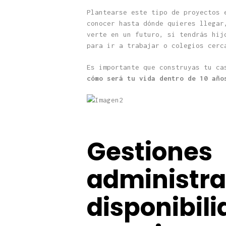
Plantearse este tipo de proyectos 
conocer hasta dónde quieres llegar
verte en un futuro, si tendrás hij
para ir a trabajar o colegios cerc
Es importante que construyas tu ca
cómo será tu vida dentro de 10 año
Gestiones
administra
disponibili