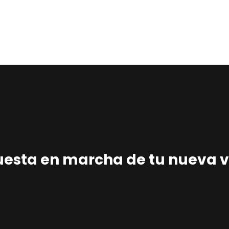
Home
Estudio
Proyectos
Noticias
Contacto
Presupuesto
puesta en marcha de tu nueva 
Online