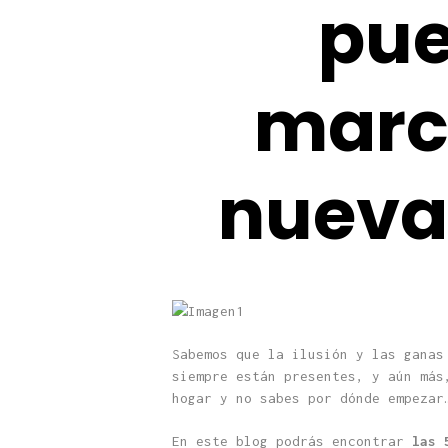
pue
marc
nueva
Sabemos que la ilusión y las ganas
siempre están presentes, y aún más
hogar y no sabes por dónde empezar
En este blog podrás encontrar
las 