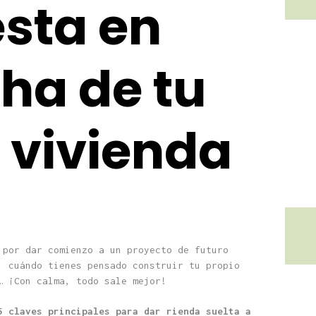
sta en
ha de tu
 vivienda
 por dar comienzo a un proyecto de futuro
, cuándo tienes pensado construir tu propio
… ¡Con calma, todo sale mejor!
5 claves principales para dar rienda suelta a