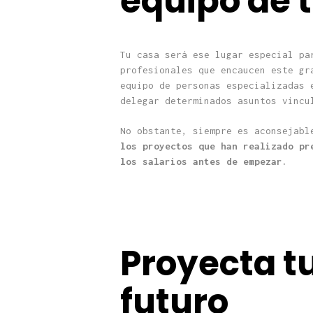
equipo de 
Tu casa será ese lugar especial pa
profesionales que encaucen este gr
equipo de personas especializadas 
delegar determinados asuntos vincu
No obstante, siempre es aconsejabl
los proyectos que han realizado p
los salarios antes de empezar.
Proyecta t
futuro