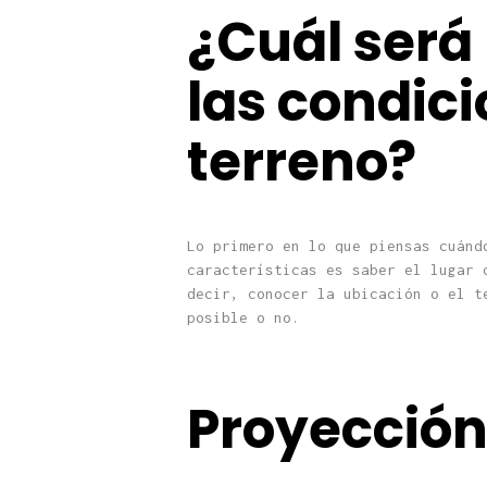
¿Cuál será 
las condici
terreno?
Lo primero en lo que piensas cuánd
características es saber el lugar 
decir, conocer la ubicación o el t
posible o no.
Proyección