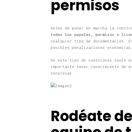
permisos
Antes de poner en marcha la const
todos los papeles, permisos o lic
cualquier tipo de documentación. E
posibles penalizaciones económicas
De este tipo de cuestiones suele e
importante tener conocimiento de e
sorpresas.
Rodéate de