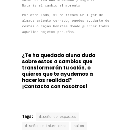
Notarás el cambio al momento.
Por otro lado, si no tienes un lugar de
almacenamiento cerrado, puedes ayudarte de
cestas o cajas bonitas
donde guardar todos
aquellos objetos pequeños.
¿Te ha quedado aluna duda
sobre estos 4 cambios que
transformarán tu salón, o
quieres que te ayudemos a
hacerlos realidad?
¡Contacta con nosotros!
Tags:
diseño de espacios
diseño de interiores
salón