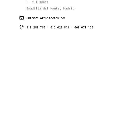
1, C.P.28660
Boadilla del Monte, Madrid
info@2m-arquitectos.com
919 289 760 - 615 623 813 - 609 071 175
Conócenos
Estudio
Proyectos
Contacto
Noticias
Últimos Proyectos