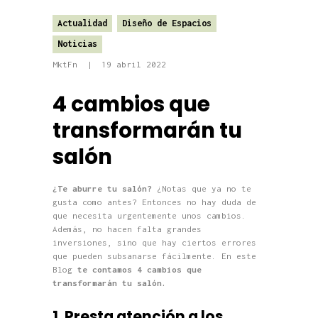
Actualidad
Diseño de Espacios
Noticias
MktFn
19 abril 2022
4 cambios que
transformarán tu
salón
¿Te aburre tu salón?
¿Notas que ya no te
gusta como antes? Entonces no hay duda de
que necesita urgentemente unos cambios.
Además, no hacen falta grandes
inversiones, sino que hay ciertos errores
que pueden subsanarse fácilmente. En este
Blog
te contamos 4 cambios que
transformarán tu salón.
1. Presta atención a los