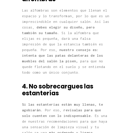
Las alfombras son elementos que llenan el
espacio y lo transforman, por lo que es un
imprescindible en cualquier salón. Así las
cosas,
debes elegir su diseño, pero
también su tamaño.
Si la alfombra que
elijas es pequeña, dará una falsa
impresión de que la estancia también es
pequeña. Por eso,
nuestro consejo es:
intenta que las patas delanteras de los
muebles del salón la pisen,
para que no
quede flotando en el suelo y se entienda
todo como un único conjunto.
4. No sobrecargues las
estanterías
Si las estanterías están muy llenas, te
agobiarán.
Por eso,
revísalas para que
solo cuenten con lo indispensable.
Es una
de nuestras recomendaciones para que haya
una sensación de limpieza visual y tu
salón se vea
más ordenado y ligero.